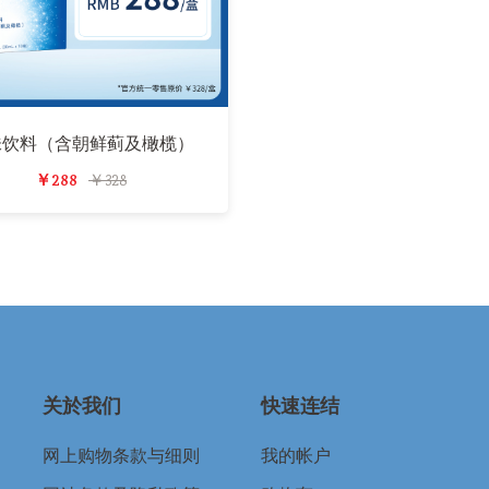
味饮料（含朝鲜蓟及橄榄）
￥288
￥328
关於我们
快速连结
网上购物条款与细则
我的帐户